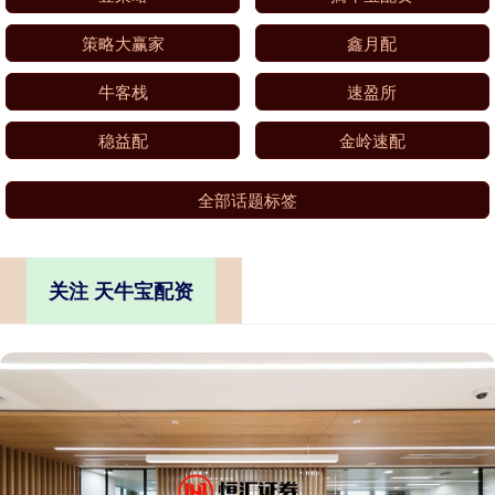
策略大赢家
鑫月配
牛客栈
速盈所
稳益配
金岭速配
全部话题标签
关注 天牛宝配资