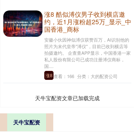
涨8 酷似溥仪男子收到横店邀
约，近1月涨粉超25万_显示_中
国香港_商标
安徽小伙因神似溥仪获赞百万，AI识别他的
照片为末代皇帝"溥仪"，目前已收到横店等
拍摄邀约。 企查查APP显示，中国香港一家
私人股份有限公司已成功注册溥仪商标，
国....
涨8
查看：
166
分类：
大的配资公司
天牛宝配资文章已加载完成
天牛宝配资