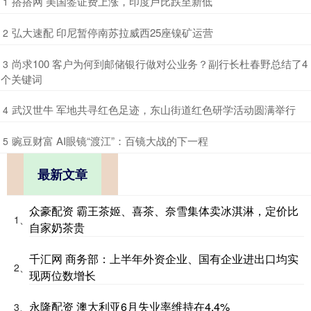
​搭搭网 美国签证费上涨，印度卢比跌至新低
1
​弘大速配 印尼暂停南苏拉威西25座镍矿运营
2
​尚求100 客户为何到邮储银行做对公业务？副行长杜春野总结了4
3
个关键词
​武汉世牛 军地共寻红色足迹，东山街道红色研学活动圆满举行
4
​豌豆财富 AI眼镜“渡江”：百镜大战的下一程
5
最新文章
众豪配资 霸王茶姬、喜茶、奈雪集体卖冰淇淋，定价比
1、
自家奶茶贵
千汇网 商务部：上半年外资企业、国有企业进出口均实
2、
现两位数增长
永隆配资 澳大利亚6月失业率维持在4.4%
3、