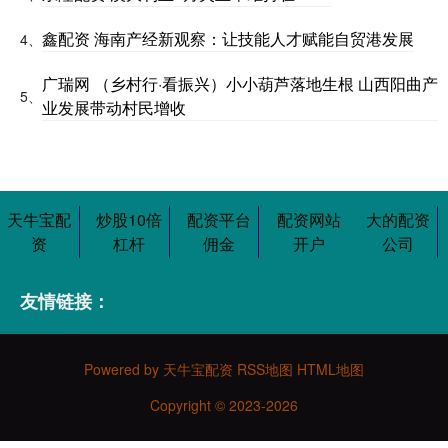
鑫配资 海南产经新观察：让技能人才赋能自贸港发展
4、
广瑞网 （乡村行·看振兴）小小葫芦落地生根 山西阳曲产
5、
业发展带动村民增收
天牛宝配
炒股10倍
配资平台
配资网站
大的配资
资
杠杆
佣金
开户
公司
友情链接：
Powered by
天牛宝配资
RSS地图
HTML地图
Copyright
© 2023-2026