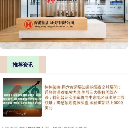
推荐资讯
棒棒策略 周六你需要知道的隔夜全球要闻：
通胀降温难抵AI忧虑 美股三大指数周线齐
跌；特朗普证实美军将向中东地区派出第二艘
航母；降息预期提振买盘 金价重新站上5000
美元