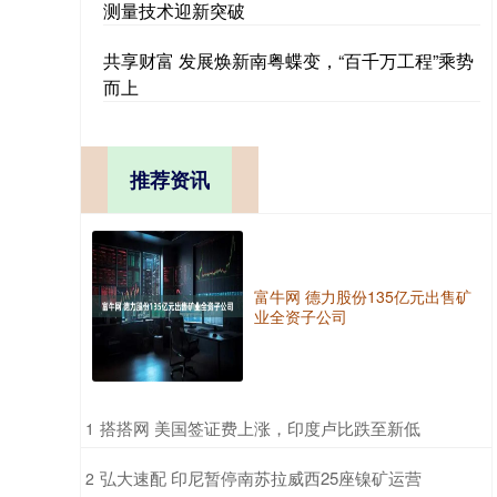
测量技术迎新突破
共享财富 发展焕新南粤蝶变，“百千万工程”乘势
而上
推荐资讯
富牛网 德力股份135亿元出售矿
业全资子公司
​搭搭网 美国签证费上涨，印度卢比跌至新低
1
​弘大速配 印尼暂停南苏拉威西25座镍矿运营
2