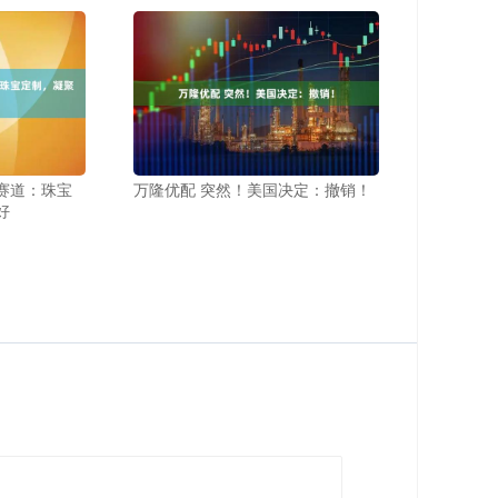
新赛道：珠宝
万隆优配 突然！美国决定：撤销！
好