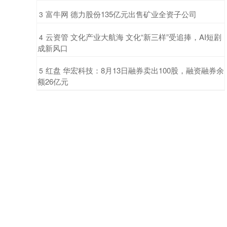
​富牛网 德力股份135亿元出售矿业全资子公司
3
​云资管 文化产业大航海 文化“新三样”受追捧，AI短剧
4
成新风口
​红盘 华宏科技：8月13日融券卖出100股，融资融券余
5
额26亿元