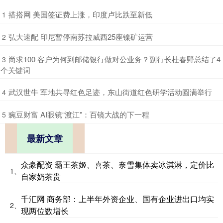
​搭搭网 美国签证费上涨，印度卢比跌至新低
1
​弘大速配 印尼暂停南苏拉威西25座镍矿运营
2
​尚求100 客户为何到邮储银行做对公业务？副行长杜春野总结了4
3
个关键词
​武汉世牛 军地共寻红色足迹，东山街道红色研学活动圆满举行
4
​豌豆财富 AI眼镜“渡江”：百镜大战的下一程
5
最新文章
众豪配资 霸王茶姬、喜茶、奈雪集体卖冰淇淋，定价比
1、
自家奶茶贵
千汇网 商务部：上半年外资企业、国有企业进出口均实
2、
现两位数增长