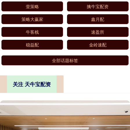
壹策略
擒牛宝配资
策略大赢家
鑫月配
牛客栈
速盈所
稳益配
金岭速配
全部话题标签
关注 天牛宝配资