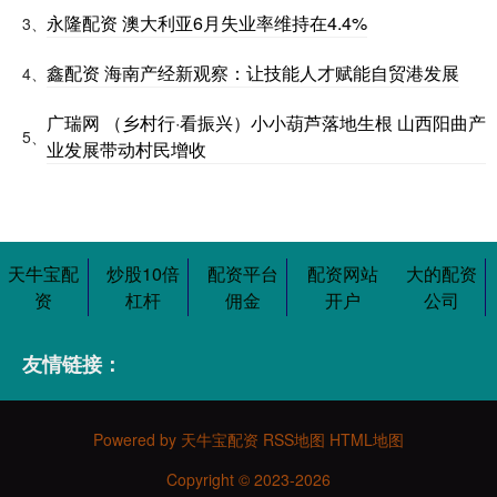
永隆配资 澳大利亚6月失业率维持在4.4%
3、
鑫配资 海南产经新观察：让技能人才赋能自贸港发展
4、
广瑞网 （乡村行·看振兴）小小葫芦落地生根 山西阳曲产
5、
业发展带动村民增收
天牛宝配
炒股10倍
配资平台
配资网站
大的配资
资
杠杆
佣金
开户
公司
友情链接：
Powered by
天牛宝配资
RSS地图
HTML地图
Copyright
© 2023-2026