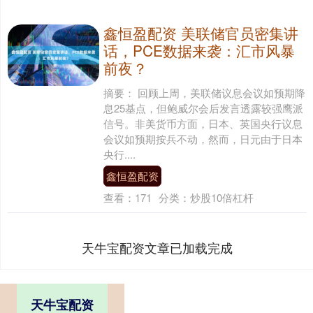
鑫恒盈配资 美联储官员密集讲
话，PCE数据来袭：汇市风暴
前夜？
摘要： 回顾上周，美联储议息会议如预期降
息25基点，但鲍威尔会后发言透露较强鹰派
信号。非美货币方面，日本、英国央行议息
会议如预期按兵不动，然而，日元由于日本
央行....
鑫恒盈配资
查看：
171
分类：
炒股10倍杠杆
天牛宝配资文章已加载完成
天牛宝配资