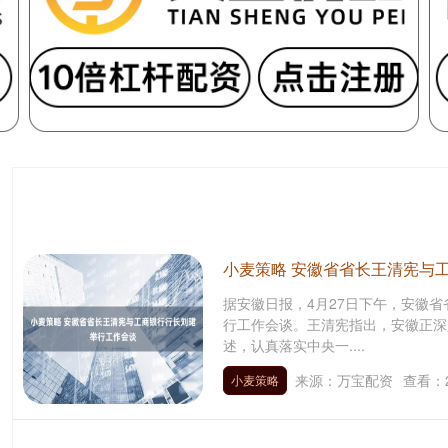
小麦策略 安徽省省长王清宪与
据安徽日报，4月27日下午，安徽
行工作会谈。王清宪指出，安徽正深
述，认真落实中央一....
来源：万宝配资
查看：
小麦策略