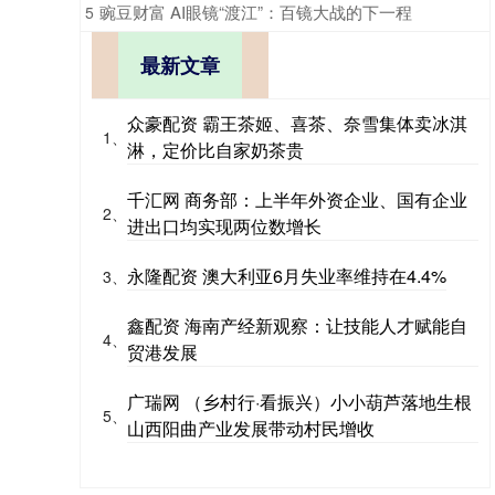
​豌豆财富 AI眼镜“渡江”：百镜大战的下一程
5
最新文章
众豪配资 霸王茶姬、喜茶、奈雪集体卖冰淇
1、
淋，定价比自家奶茶贵
千汇网 商务部：上半年外资企业、国有企业
2、
进出口均实现两位数增长
永隆配资 澳大利亚6月失业率维持在4.4%
3、
鑫配资 海南产经新观察：让技能人才赋能自
4、
贸港发展
广瑞网 （乡村行·看振兴）小小葫芦落地生根
5、
山西阳曲产业发展带动村民增收