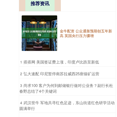
推荐资讯
金牛配资 公众通胀预期创五年新
高 英国央行压力骤增
​搭搭网 美国签证费上涨，印度卢比跌至新低
1
​弘大速配 印尼暂停南苏拉威西25座镍矿运营
2
​尚求100 客户为何到邮储银行做对公业务？副行长杜
3
春野总结了4个关键词
​武汉世牛 军地共寻红色足迹，东山街道红色研学活动
4
圆满举行