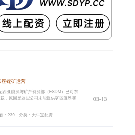
5座镍矿运营
尼西亚能源与矿产资源部（ESDM）已对东
制裁，原因是这些公司未能提供矿区复垦和
03-13
看：
239
分类：
天牛宝配资