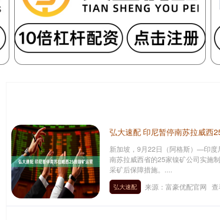
弘大速配 印尼暂停南苏拉威西2
新加坡，9月22日（阿格斯）—印度
南苏拉威西省的25家镍矿公司实施
采矿后保障措施。....
来源：富豪优配官网
查
弘大速配