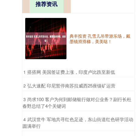
推荐资讯
典丰投资 孔雪儿吊带游乐场，戴
墨镜滑滑梯，美美哒！
​搭搭网 美国签证费上涨，印度卢比跌至新低
1
​弘大速配 印尼暂停南苏拉威西25座镍矿运营
2
​尚求100 客户为何到邮储银行做对公业务？副行长杜
3
春野总结了4个关键词
​武汉世牛 军地共寻红色足迹，东山街道红色研学活动
4
圆满举行