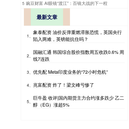
​豌豆财富 AI眼镜“渡江”：百镜大战的下一程
5
最新文章
象泰配资 油价反弹重燃滞胀恐慌，英国央行
1、
陷入两难，英镑能抗住吗？
国融汇通 韩国综合股价指数周五收跌0.6% 周
2、
线7连跌
优先配 Meta印度业务的“72小时危机”
3、
兆富配资 炸了！梁文峰亏惨了
4、
巨牛盈 收评|国内期货主力合约涨多跌少 乙二
5、
醇（EG）涨超5%