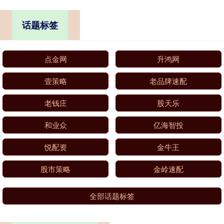
话题标签
点金网
升鸿网
壹策略
老品牌速配
老钱庄
股天乐
和业众
亿海智投
悦配资
金牛王
股市策略
金岭速配
全部话题标签