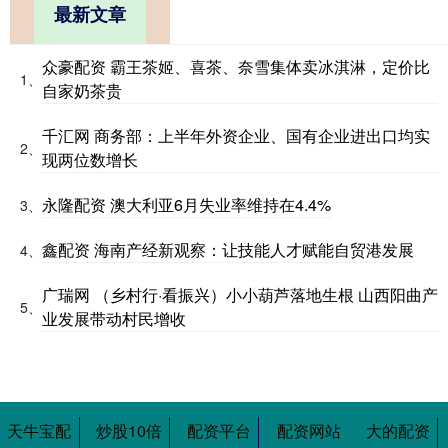
最新文章
众豪配资 霸王茶姬、喜茶、奈雪集体卖冰淇淋，定价比
1、
自家奶茶贵
千汇网 商务部：上半年外资企业、国有企业进出口均实
2、
现两位数增长
永隆配资 澳大利亚6月失业率维持在4.4%
3、
鑫配资 海南产经新观察：让技能人才赋能自贸港发展
4、
广瑞网 （乡村行·看振兴）小小葫芦落地生根 山西阳曲产
5、
业发展带动村民增收
天牛宝配
炒股10倍
配资平台
配资网站
大的配资