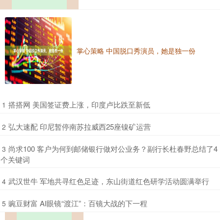
掌心策略 中国脱口秀演员，她是独一份
​搭搭网 美国签证费上涨，印度卢比跌至新低
1
​弘大速配 印尼暂停南苏拉威西25座镍矿运营
2
​尚求100 客户为何到邮储银行做对公业务？副行长杜春野总结了4
3
个关键词
​武汉世牛 军地共寻红色足迹，东山街道红色研学活动圆满举行
4
​豌豆财富 AI眼镜“渡江”：百镜大战的下一程
5