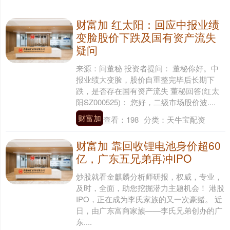
财富加 红太阳：回应中报业绩
变脸股价下跌及国有资产流失
疑问
来源：问董秘 投资者提问： 董秘你好。中
报业绩大变脸，股价自重整完毕后长期下
跌，是否存在国有资产流失 董秘回答(红太
阳SZ000525)： 您好，二级市场股价波....
财富加
查看：
198
分类：
天牛宝配资
财富加 靠回收锂电池身价超60
亿，广东五兄弟再冲IPO
炒股就看金麒麟分析师研报，权威，专业，
及时，全面，助您挖掘潜力主题机会！ 港股
IPO，正在成为李氏家族的又一次豪赌。 近
日，由广东富商家族——李氏兄弟创办的广
东....