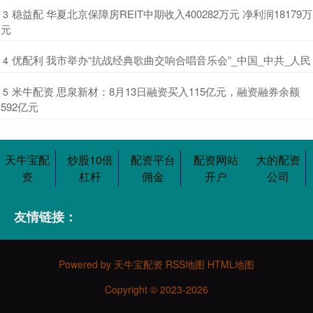
​稳益配 华夏北京保障房REIT中期收入400282万元 净利润18179万
3
元
​优配利 我市举办“抗战经典歌曲交响合唱音乐会”_中国_中共_人民
4
​米牛配资 思泉新材：8月13日融资买入115亿元，融资融券余额
5
592亿元
天牛宝配
炒股10倍
配资平台
配资网站
大的配资
资
杠杆
佣金
开户
公司
友情链接：
Powered by
天牛宝配资
RSS地图
HTML地图
Copyright
© 2023-2026