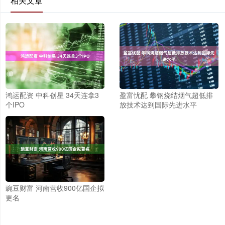
相关文章
鸿运配资 中科创星 34天连拿3
盈富忧配 攀钢烧结烟气超低排
个IPO
放技术达到国际先进水平
豌豆财富 河南营收900亿国企拟
更名