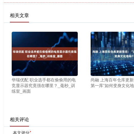
相关文章
华瑞优配 职业选手都在偷偷用的电
尚融 上海百年仓库更新
竞显示器究竟强在哪里？_毫秒_训
第一库”如何变身文化
练室_画面
相关评论
本文评分
*