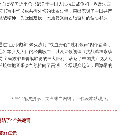
全面贯彻习近平总书记关于中国人民抗日战争和世界反法西
符书写中华民族共御外侮的壮丽史诗，突出表现了中国共产
抗战精神，为强国建设、民族复兴而团结奋斗的信心和决
山河破碎”“烽火岁月”“铁血丹心”“胜利歌声”四个篇章，
心》等脍炙人口的经典歌曲，以及诗歌朗诵《抗战精神永续
领导全民族浴血奋战取得的伟大胜利，表达了中国共产党人对
的旋律把音乐会气氛推向了高潮，全场观众起立，用激昂的
天牛宝配资提示：文章来自网络，不代表本站观点。
总结了4个关键词
额31亿元