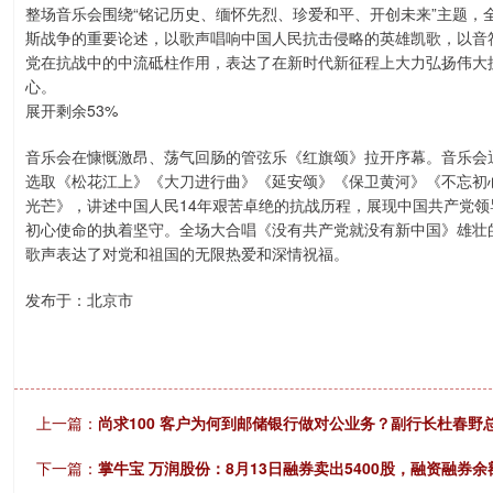
整场音乐会围绕“铭记历史、缅怀先烈、珍爱和平、开创未来”主题，
斯战争的重要论述，以歌声唱响中国人民抗击侵略的英雄凯歌，以音
党在抗战中的中流砥柱作用，表达了在新时代新征程上大力弘扬伟大
心。
展开剩余53%
音乐会在慷慨激昂、荡气回肠的管弦乐《红旗颂》拉开序幕。音乐会通过“
选取《松花江上》《大刀进行曲》《延安颂》《保卫黄河》《不忘初
光芒》，讲述中国人民14年艰苦卓绝的抗战历程，展现中国共产党
初心使命的执着坚守。全场大合唱《没有共产党就没有新中国》雄壮
歌声表达了对党和祖国的无限热爱和深情祝福。
发布于：北京市
上一篇：
尚求100 客户为何到邮储银行做对公业务？副行长杜春野
下一篇：
掌牛宝 万润股份：8月13日融券卖出5400股，融资融券余