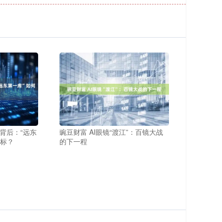
背后：“远东
豌豆财富 AI眼镜“渡江”：百镜大战
地标？
的下一程