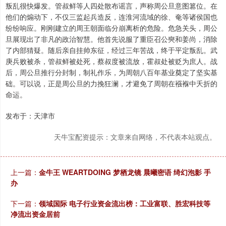
叛乱很快爆发。管叔鲜等人四处散布谣言，声称周公旦意图篡位。在
他们的煽动下，不仅三监起兵造反，连淮河流域的徐、奄等诸侯国也
纷纷响应。刚刚建立的周王朝面临分崩离析的危险。危急关头，周公
旦展现出了非凡的政治智慧。他首先说服了重臣召公奭和姜尚，消除
了内部猜疑。随后亲自挂帅东征，经过三年苦战，终于平定叛乱。武
庚兵败被杀，管叔鲜被处死，蔡叔度被流放，霍叔处被贬为庶人。战
后，周公旦推行分封制，制礼作乐，为周朝八百年基业奠定了坚实基
础。可以说，正是周公旦的力挽狂澜，才避免了周朝在襁褓中夭折的
命运。
发布于：天津市
天牛宝配资提示：文章来自网络，不代表本站观点。
上一篇：
金牛王 WEARTDOING 梦栖龙镜 晨曦密语 绮幻泡影 手
办
下一篇：
领域国际 电子行业资金流出榜：工业富联、胜宏科技等
净流出资金居前