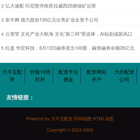
​弘大速配 印尼暂停南苏拉威西25座镍矿运营
2
​富牛网 德力股份135亿元出售矿业全资子公司
3
​云资管 文化产业大航海 文化“新三样”受追捧，AI短剧成新风口
4
​红盘 华宏科技：8月13日融券卖出100股，融资融券余额26亿元
5
天牛宝配
炒股10倍
配资平台
配资网站
大的配资
资
杠杆
佣金
开户
公司
友情链接：
Powered by
天牛宝配资
RSS地图
HTML地图
Copyright
© 2023-2026