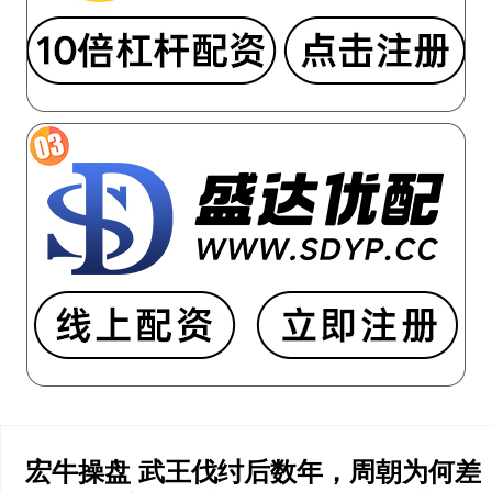
宏牛操盘 武王伐纣后数年，周朝为何差