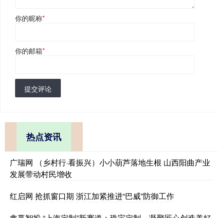
你的昵称
*
你的邮箱
*
提交评论
热点资讯
广瑞网 （乡村行·看振兴）小小葫芦落地生根 山西阳曲产业
发展带动村民增收
红启网 抢抓窗口期 浙江加紧推进“巴威”防御工作
鑫赢智投 “上海定制”新赛道：珠宝定制，凝聚匠心创造美好