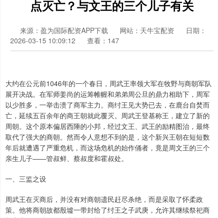
点灭亡？与文王的三个儿子有关
来源：盈为国际配资APP下载
网站：天牛宝配资
日期：
2026-03-15 10:09:12
查看：147
大约在公元前1046年的一个春日，周武王率领大军在牧野与商朝军队
展开决战。在军师姜尚的运筹帷幄和弟弟周公旦的鼎力相助下，周军
以少胜多，一举击溃了商军主力。商纣王见大势已去，在鹿台自焚而
亡，延续五百余年的商王朝就此覆灭。周武王登基称王，建立了新的
周朝。这个原本偏居西陲的小邦，经过文王、武王的励精图治，最终
取代了强大的商朝。然而令人意想不到的是，这个新兴王朝在短短数
年后就遭遇了严重危机，而这场危机的始作俑者，竟是周文王的三个
亲生儿子——管叔鲜、蔡叔度和霍叔处。
一、三监之设
周武王在灭商后，并没有对商朝遗民赶尽杀绝，而是采取了怀柔政
策。他将商朝故都殷墟一带封给了纣王之子武庚，允许其继续祭祀商