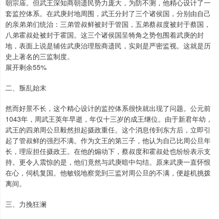
朝宗庙。但武王深知商朝遗民势力庞大，为防不测，他精心设计了一
套监控体系。在武庚封地周围，武王分封了三个诸侯国，分别由自己
的亲弟弟们统治：三弟管叔鲜被封于管国，五弟蔡叔度被封于蔡国，
八弟霍叔处被封于霍国。这三个诸侯国呈犄角之势包围着武庚的封
地，表面上说是辅佐武庚治理殷商遗民，实则是严密监视。这就是历
史上著名的三监制度。
展开剩余55%
二、叛乱始末
然而好景不长，这个精心设计的监控体系很快就出现了问题。公元前
1043年，周武王英年早逝，年仅十三岁的成王继位。由于新君年幼，
武王的四弟周公旦毅然担起摄政重任。这个消息传到东方后，立即引
起了管叔鲜的强烈不满。作为文王的第三子，他认为自己比周公旦年
长，理应担任摄政王。在他的煽动下，蔡叔度和霍叔处也纷纷表示支
持。更令人震惊的是，他们竟然与武庚暗中勾结。原来武庚一直怀恨
在心，伺机复国。他敏锐地察觉到三监对周公旦的不满，便趁机挑拨
离间。
三、力挽狂澜