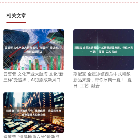
相关文章
云资管 文化产业大航海 文化“新
期配宝 金星冰镇西瓜中式精酿
三样”受追捧，AI短剧成新风口
新品来袭，带你冰爽一夏！_夏
日_工艺_融合
速速查 “海洋地质六号”最新成