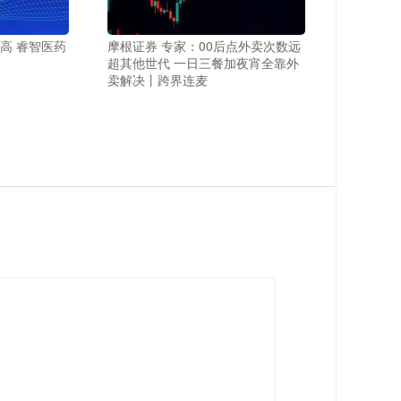
走高 睿智医药
摩根证券 专家：00后点外卖次数远
超其他世代 一日三餐加夜宵全靠外
卖解决丨跨界连麦