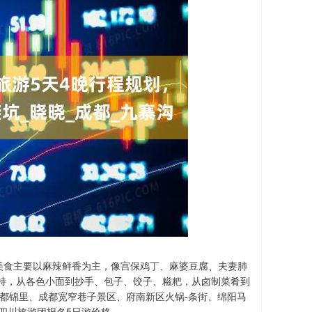
美食主要以麻辣鲜香为主，像宫保鸡丁、麻婆豆腐、夫妻肺
特，从各色小面到抄手、包子、饺子、糍粑，从卤制菜肴到
都锦里、成都宽窄巷子景区、府南新区火锅-条街、绵阳马
四川旅游团报名5日游价格