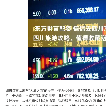
四川自古以来有“天府之国”的美誉，作为火锅和川菜的发源地，四川
片、干烧鱼、回锅等都是著名川菜，此外四川小吃品类繁多，风味独
凉拌冷食，从锅煎蜜饯到糕点汤圆，琳琅满目，各味俱全;在四川的成
家巷等街道，都是打卡四川美食的好去处。四川5天4晚跟团多少钱，