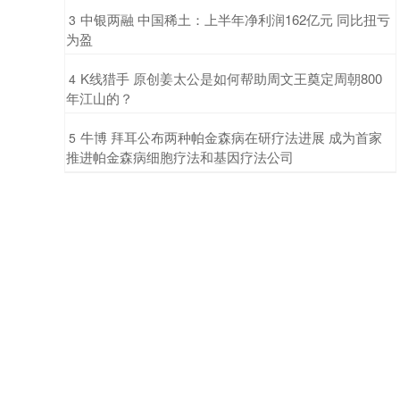
​中银两融 中国稀土：上半年净利润162亿元 同比扭亏
3
为盈
​K线猎手 原创姜太公是如何帮助周文王奠定周朝800
4
年江山的？
​牛博 拜耳公布两种帕金森病在研疗法进展 成为首家
5
推进帕金森病细胞疗法和基因疗法公司