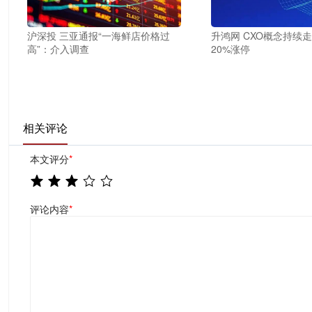
沪深投 三亚通报“一海鲜店价格过
升鸿网 CXO概念持续
高”：介入调查
20%涨停
相关评论
本文评分
*
评论内容
*