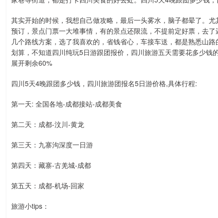
其实开始的时候，我想自己做攻略，最后一头雾水，脑子都晕了。尤
预订，景点门票一大堆事情，有的景点还限流，不提前定好票，去了
几个路线方案，选了我喜欢的，省钱省心，车接车送，都是熟悉山路的
划算，不知道四川纯玩5日游跟团报价，四川旅游五天需要花多少钱的找晓晓
展开剩余60%
四川5天4晚跟团多少钱，四川旅游团报名5日游价格,具体行程:
第一天: 全国各地-成都接站-成都美食
第二天：成都-汶川-黄龙
第三天：九寨沟深度一日游
第四天：藏寨-古羌城-成都
第五天：成都-机场-回家
旅游小tips：