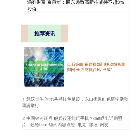
涵乔财富 京泉华：股东远致高新拟减持不超3%
股份
推荐资讯
点石策略 福建多部门联动织密防
御网 全力防抗台风“巴威”
​武汉世牛 军地共寻红色足迹，东山街道红色研学活动
1
圆满举行
​中国银河证券 服兵役还能玩手机？deft晒出近期照
2
片，还给faker续约内容点赞_电竞_赛场_网友