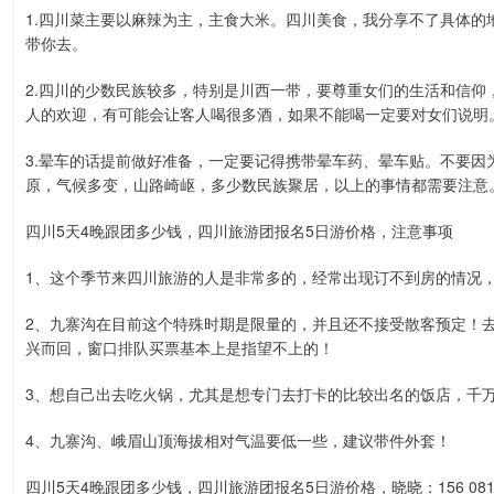
1.四川菜主要以麻辣为主，主食大米。四川美食，我分享不了具体
带你去。
2.四川的少数民族较多，特别是川西一带，要尊重女们的生活和信
人的欢迎，有可能会让客人喝很多酒，如果不能喝一定要对女们说明
3.晕车的话提前做好准备，一定要记得携带晕车药、晕车贴。不要
原，气候多变，山路崎岖，多少数民族聚居，以上的事情都需要注意
四川5天4晚跟团多少钱，四川旅游团报名5日游价格，注意事项
1、这个季节来四川旅游的人是非常多的，经常出现订不到房的情况
2、九寨沟在目前这个特殊时期是限量的，并且还不接受散客预定！
兴而回，窗口排队买票基本上是指望不上的！
3、想自己出去吃火锅，尤其是想专门去打卡的比较出名的饭店，千
4、九寨沟、峨眉山顶海拔相对气温要低一些，建议带件外套！
四川5天4晚跟团多少钱，四川旅游团报名5日游价格，晓晓：156 0816