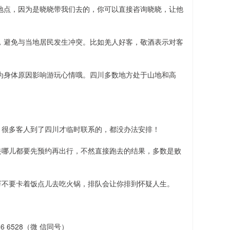
的地点，因为是晓晓带我们去的，你可以直接咨询晓晓，让他
仰，避免与当地居民发生冲突。比如羌人好客，敬酒表示对客
。
因为身体原因影响游玩心情哦。四川多数地方处于山地和高
。
，很多客人到了四川才临时联系的，都没办法安排！
去哪儿都要先预约再出行，不然直接跑去的结果，多数是败
万不要卡着饭点儿去吃火锅，排队会让你排到怀疑人生。
 6528（微 信同号）