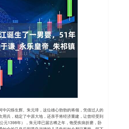
河中闪烁生辉。朱元璋，这位雄心勃勃的将领，凭借过人的
次用兵，稳定了中原大地，还亲手将经济重建，让曾经受到
公元1398年），朱元璋已届古稀之年，饱受疾病折磨，卧
爱如命的马皇后和贤良淑德的儿子朱标如今都已离世，留下