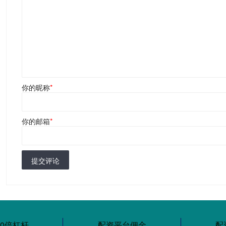
你的昵称
*
你的邮箱
*
提交评论
10倍杠杆
配资平台佣金
配