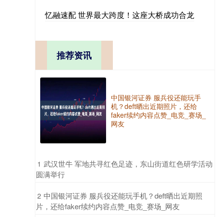
忆融速配 世界最大跨度！这座大桥成功合龙
推荐资讯
中国银河证券 服兵役还能玩手
机？deft晒出近期照片，还给
faker续约内容点赞_电竞_赛场_
网友
​武汉世牛 军地共寻红色足迹，东山街道红色研学活动
1
圆满举行
​中国银河证券 服兵役还能玩手机？deft晒出近期照
2
片，还给faker续约内容点赞_电竞_赛场_网友