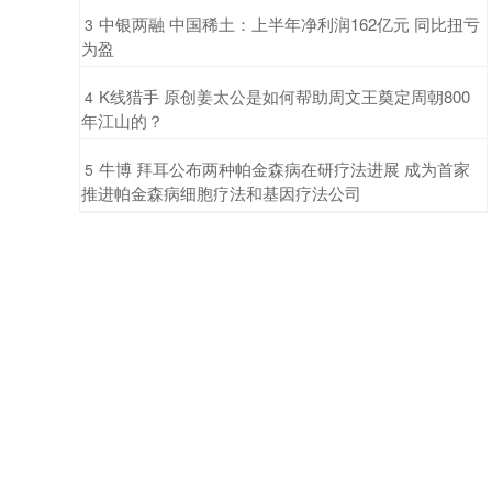
​中银两融 中国稀土：上半年净利润162亿元 同比扭亏
3
为盈
​K线猎手 原创姜太公是如何帮助周文王奠定周朝800
4
年江山的？
​牛博 拜耳公布两种帕金森病在研疗法进展 成为首家
5
推进帕金森病细胞疗法和基因疗法公司