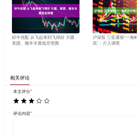
好牛优配 从飞起来到飞得好 大疆、
沪深投 三亚通报“一海
美团、顺丰丰翼低空突围
高”：介入调查
相关评论
本文评分
*
评论内容
*