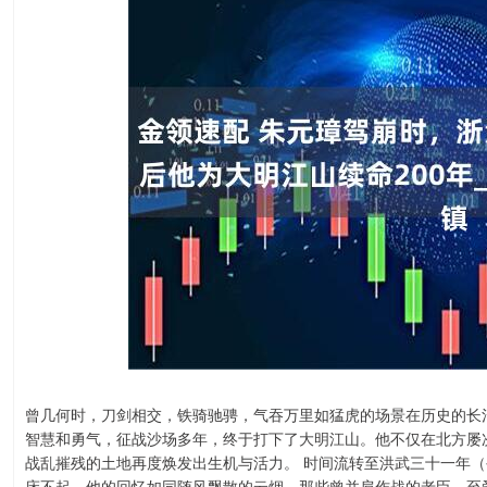
曾几何时，刀剑相交，铁骑驰骋，气吞万里如猛虎的场景在历史的长
智慧和勇气，征战沙场多年，终于打下了大明江山。他不仅在北方屡
战乱摧残的土地再度焕发出生机与活力。 时间流转至洪武三十一年（
床不起。他的回忆如同随风飘散的云烟，那些曾并肩作战的老臣、至