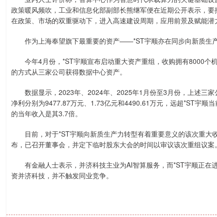
政策暖风频吹，工业和信息化部副部长熊继军便在近期公开表示，要推
在政策、市场的双重驱动下，进入高速建设周期，应用前景及赋能潜
作为上海奉望旗下最重要的资产——*ST宇顺亦在同步向新质生
今年4月份，*ST宇顺宣布启动重大资产重组，收购拥有8000个
的方式从三家公司获得数据中心资产。
数据显示，2023年、2024年、2025年1月份至3月份，上述三家公
净利分别为9477.87万元、1.73亿元和4490.61万元，远超*ST宇
的当年收入是其3.7倍。
目前，对于*ST宇顺向新质生产力转型有着重要意义的该次重大收购
布，已召开董事会，并定下临时股东大会的时间以审议该次重组议案
有金融人士表示，并济科技主业为AI智算服务，而*ST宇顺正在
资并济科技，并不触发同业竞争。