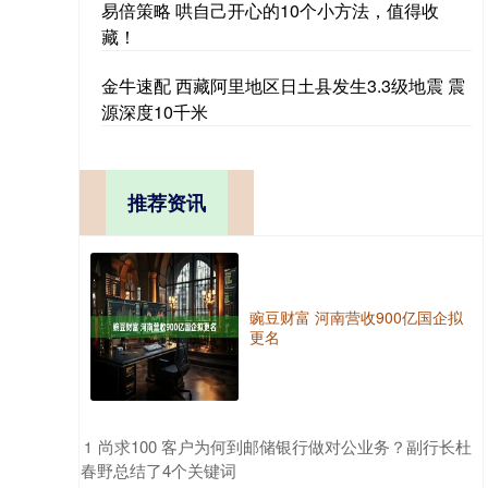
易倍策略 哄自己开心的10个小方法，值得收
藏！
金牛速配 西藏阿里地区日土县发生3.3级地震 震
源深度10千米
推荐资讯
豌豆财富 河南营收900亿国企拟
更名
​尚求100 客户为何到邮储银行做对公业务？副行长杜
1
春野总结了4个关键词