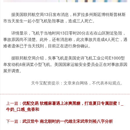
据美国联邦航空局13日发布消息，科罗拉多州斯廷博特斯普林斯
市当天发生一起小型飞机坠毁事故，造成三人死亡。
详情显示，飞机于当地时间13日零时20分左右在山区附近坠毁，
事故原因尚不清楚。此外，还有消息称，此次事故共造成4人死亡，遇
难者遗体已于当天找到，目前正在进行身份确认。
据联邦航空局介绍，失事飞机是美国史诗飞机工业公司E1000型
单发动机6座涡桨小型飞机。美国国家运输安全委员会正在对事故原因
展开调查。
天牛宝配资提示：文章来自网络，不代表本站观点。
上一篇：
优配交易 软糯麻薯遇上冰爽黑糖，打造夏日专属甜蜜！_
牛奶_口感_焦香和
下一篇：
武汉世牛 南北朝时的一代雄主宋武帝刘裕八字分析