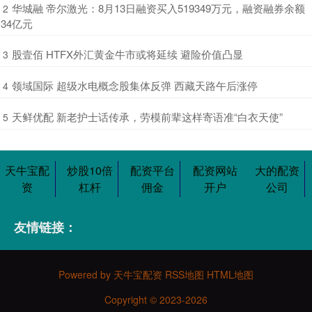
​华城融 帝尔激光：8月13日融资买入519349万元，融资融券余额
2
34亿元
​股壹佰 HTFX外汇黄金牛市或将延续 避险价值凸显
3
​领域国际 超级水电概念股集体反弹 西藏天路午后涨停
4
​天鲜优配 新老护士话传承，劳模前辈这样寄语准“白衣天使”
5
天牛宝配
炒股10倍
配资平台
配资网站
大的配资
资
杠杆
佣金
开户
公司
友情链接：
Powered by
天牛宝配资
RSS地图
HTML地图
Copyright
© 2023-2026