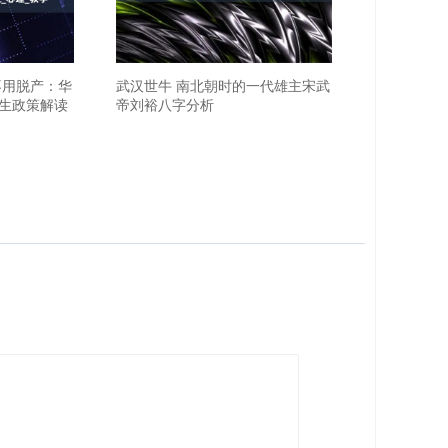
不用脱产：华
武汉世牛 南北朝时的一代雄主宋武
生政策解读
帝刘裕八字分析