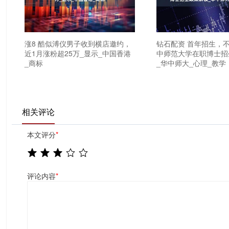
涨8 酷似溥仪男子收到横店邀约，
钻石配资 首年招生，
近1月涨粉超25万_显示_中国香港
中师范大学在职博士招
_商标
_华中师大_心理_教学
相关评论
本文评分
*
评论内容
*