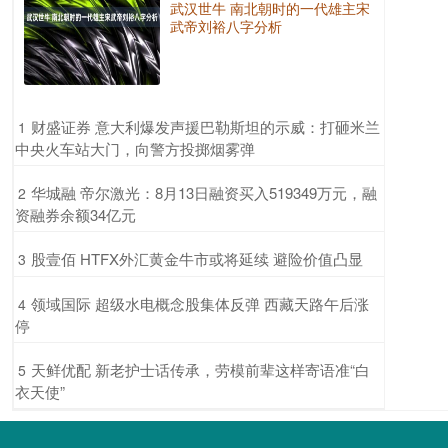
武汉世牛 南北朝时的一代雄主宋
武帝刘裕八字分析
​财盛证券 意大利爆发声援巴勒斯坦的示威：打砸米兰
1
中央火车站大门，向警方投掷烟雾弹
​华城融 帝尔激光：8月13日融资买入519349万元，融
2
资融券余额34亿元
​股壹佰 HTFX外汇黄金牛市或将延续 避险价值凸显
3
​领域国际 超级水电概念股集体反弹 西藏天路午后涨
4
停
​天鲜优配 新老护士话传承，劳模前辈这样寄语准“白
5
衣天使”